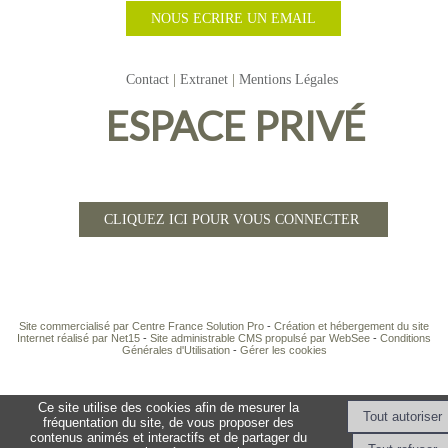
NOUS ECRIRE UN EMAIL
Contact
Extranet
Mentions Légales
ESPACE PRIVÉ
CLIQUEZ ICI POUR VOUS CONNECTER
Site commercialisé par Centre France Solution Pro
-
Création et hébergement du site
Internet réalisé par Net15
-
Site administrable CMS propulsé par WebSee
-
Conditions
Générales d'Utilisation
-
Gérer les cookies
Ce site utilise des cookies afin de mesurer la
fréquentation du site, de vous proposer des
contenus animés et interactifs et de partager du