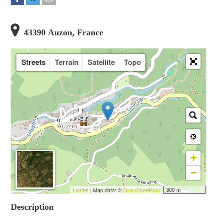
43390 Auzon, France
Streets
Terrain
Satellite
Topo
+
−
300 m
Leaflet
| Map data: ©
OpenStreetMap
Description